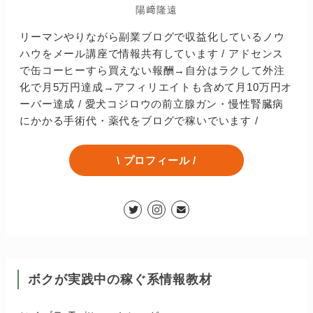
陽﨑隆遠
リーマンやりながら副業ブログで収益化しているノウ
ハウをメール講座で情報共有しています / アドセンス
で缶コーヒーすら買えない報酬→自分はラクして外注
化で月5万円達成→アフィリエイトも含めて月10万円オ
ーバー達成 / 愛犬コジロウの前立腺ガン・慢性腎臓病
にかかる手術代・薬代をブログで稼いでいます /
\ プロフィール /
ボクが実践中の稼ぐ系情報教材