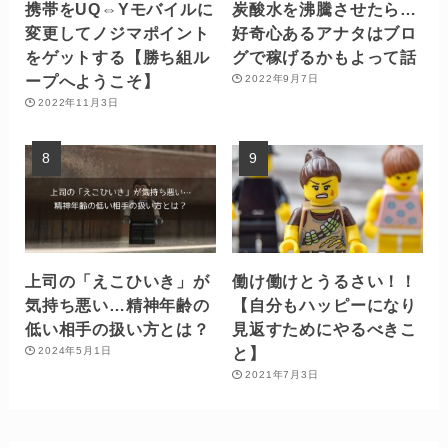
携帯をUQ⇔Yモバイルに
炭酸水を沸騰させたら…
変更してノジマポイント
好奇心あるアナタはブロ
をゲットする【勝ち組ル
グで稼げるかもよって話
ープへようこそ】
2022年9月7日
2022年11月3日
上司の「えこひいき」が
働け働けとうるさい！！
気持ち悪い…精神年齢の
【自分もハッピーになり
低い相手の扱い方とは？
見返すためにやるべきこ
と】
2024年5月1日
2021年7月3日