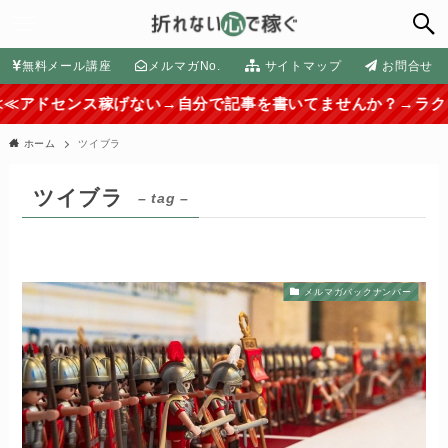
無料メール講座
メルマガNo.
サイトマップ
お問合せ
ンス稼げない→自分で記事を書いてませんか？→ラクして稼ぐ外
ホーム
ツイブラ
ツイブラ
– tag –
メルマガバックナンバー