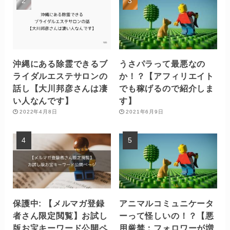
沖縄にある除霊できるブ
うさパラって最悪なの
ライダルエステサロンの
か！？【アフィリエイト
話し【大川邦彦さんは凄
でも稼げるので紹介しま
い人なんです】
す】
2022年4月8日
2021年6月9日
保護中: 【メルマガ登録
アニマルコミュニケータ
者さん限定閲覧】お試し
ーって怪しいの！？【悪
版お宝キーワード公開ペ
用厳禁：フォロワーが増