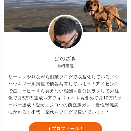
ひのざき
陽﨑隆遠
リーマンやりながら副業ブログで収益化しているノウ
ハウをメール講座で情報共有しています / アドセンス
で缶コーヒーすら買えない報酬→自分はラクして外注
化で月5万円達成→アフィリエイトも含めて月10万円オ
ーバー達成 / 愛犬コジロウの前立腺ガン・慢性腎臓病
にかかる手術代・薬代をブログで稼いでいます /
\ プロフィール /