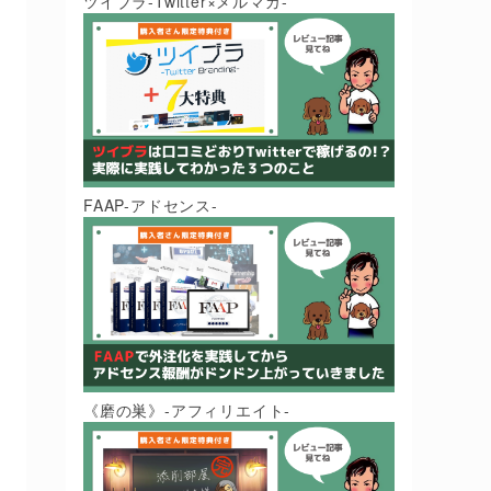
ツイブラ-Twitter×メルマガ-
FAAP-アドセンス-
《磨の巣》-アフィリエイト-