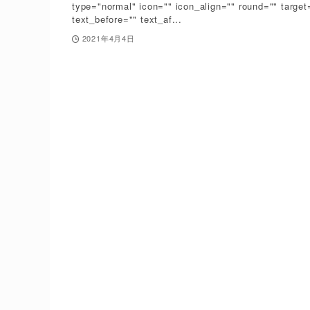
type="normal" icon="" icon_align="" round="" target
text_before="" text_af...
2021年4月4日