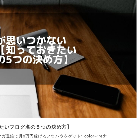
きたいブログ名の５つの決め方】
 text="メルマガ登録で月3万円稼げるノウハウをゲット" color="red"