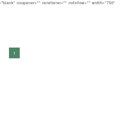
="blank" noopener="" noreferrer="" nofollow="" width="750"
1