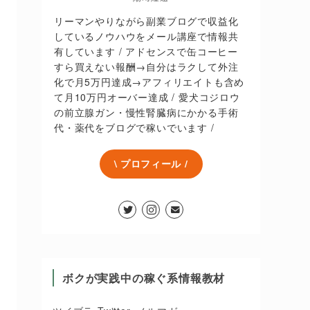
リーマンやりながら副業ブログで収益化
しているノウハウをメール講座で情報共
有しています / アドセンスで缶コーヒー
すら買えない報酬→自分はラクして外注
化で月5万円達成→アフィリエイトも含め
て月10万円オーバー達成 / 愛犬コジロウ
の前立腺ガン・慢性腎臓病にかかる手術
代・薬代をブログで稼いでいます /
\ プロフィール /
ボクが実践中の稼ぐ系情報教材