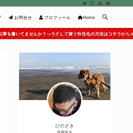
プ
お問合せ
プロフィール
Home
して稼ぐ外注化の方法はコチラから≫≫
ひのざき
陽﨑隆遠