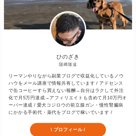
ひのざき
陽﨑隆遠
リーマンやりながら副業ブログで収益化しているノウ
ハウをメール講座で情報共有しています / アドセンス
で缶コーヒーすら買えない報酬→自分はラクして外注
化で月5万円達成→アフィリエイトも含めて月10万円オ
ーバー達成 / 愛犬コジロウの前立腺ガン・慢性腎臓病
にかかる手術代・薬代をブログで稼いでいます /
\ プロフィール /