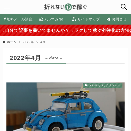
無料メール講座
メルマガNo.
サイトマップ
お問合せ
事を書いてませんか？→ラクして稼ぐ外注化の方法はコチラから
ホーム
2022年
4月
2022年4月
– date –
メルマガバックナンバー