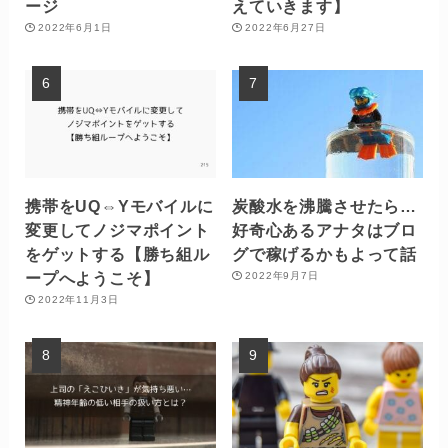
ージ
えていきます】
2022年6月1日
2022年6月27日
携帯をUQ⇔Yモバイルに
炭酸水を沸騰させたら…
変更してノジマポイント
好奇心あるアナタはブロ
をゲットする【勝ち組ル
グで稼げるかもよって話
ープへようこそ】
2022年9月7日
2022年11月3日