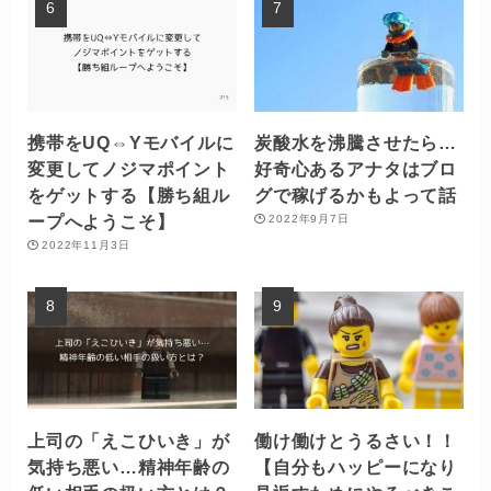
携帯をUQ⇔Yモバイルに
炭酸水を沸騰させたら…
変更してノジマポイント
好奇心あるアナタはブロ
をゲットする【勝ち組ル
グで稼げるかもよって話
ープへようこそ】
2022年9月7日
2022年11月3日
上司の「えこひいき」が
働け働けとうるさい！！
気持ち悪い…精神年齢の
【自分もハッピーになり