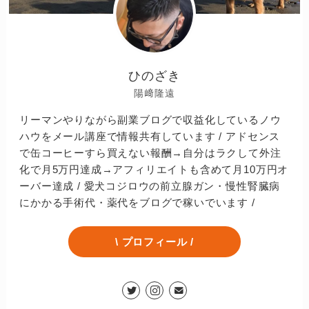
ひのざき
陽﨑隆遠
リーマンやりながら副業ブログで収益化しているノウ
ハウをメール講座で情報共有しています / アドセンス
で缶コーヒーすら買えない報酬→自分はラクして外注
化で月5万円達成→アフィリエイトも含めて月10万円オ
ーバー達成 / 愛犬コジロウの前立腺ガン・慢性腎臓病
にかかる手術代・薬代をブログで稼いでいます /
\ プロフィール /