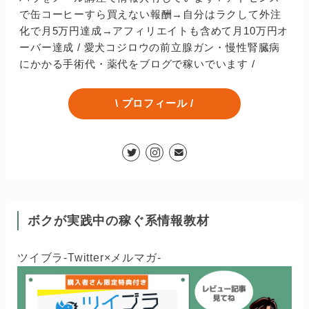
で缶コーヒーすら買えない報酬→自分はラクして外注
化で月5万円達成→アフィリエイトも含めて月10万円オ
ーバー達成 / 愛犬コジロウの前立腺ガン・慢性腎臓病
にかかる手術代・薬代をブログで稼いでいます /
\ プロフィール /
ボクが実践中の稼ぐ系情報教材
ツイブラ-Twitter×メルマガ-