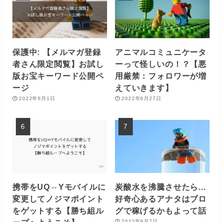
保護中: 【メルマガ登録
アニマルコミュニケータ
者さん限定閲覧】お試し
ーって怪しいの！？【悪
版お宝キーワード公開ペ
用厳禁：フォロワーが増
ージ
えていきます】
2022年6月1日
2022年6月27日
携帯をUQ⇔Yモバイルに
炭酸水を沸騰させたら…
変更してノジマポイント
好奇心あるアナタはブロ
をゲットする【勝ち組ル
グで稼げるかもよって話
2022年9月7日