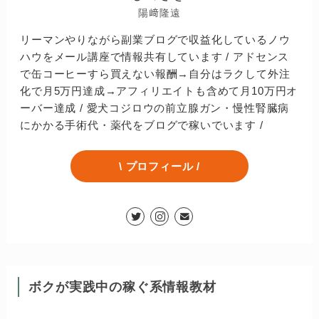
陽﨑隆遠
リーマンやりながら副業ブログで収益化しているノウ
ハウをメール講座で情報共有しています / アドセンス
で缶コーヒーすら買えない報酬→自分はラクして外注
化で月5万円達成→アフィリエイトも含めて月10万円オ
ーバー達成 / 愛犬コジロウの前立腺ガン・慢性腎臓病
にかかる手術代・薬代をブログで稼いでいます /
\ プロフィール /
ボクが実践中の稼ぐ系情報教材