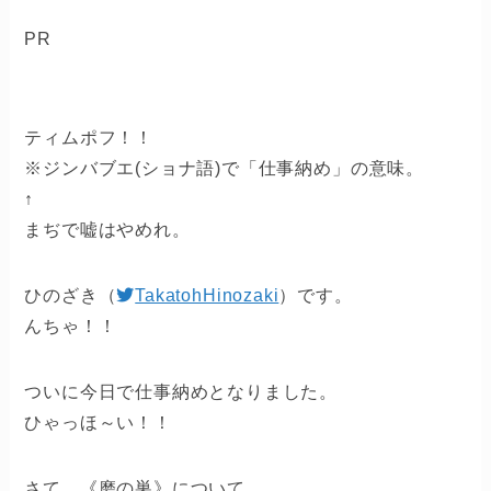
PR
ティムポフ！！
※ジンバブエ(ショナ語)で「仕事納め」の意味。
↑
まぢで嘘はやめれ。
ひのざき（
TakatohHinozaki
）です。
んちゃ！！
ついに今日で仕事納めとなりました。
ひゃっほ～い！！
さて、《磨の巣》について、