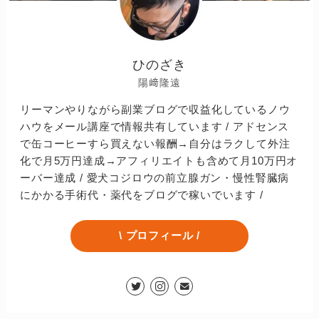
ひのざき
陽﨑隆遠
リーマンやりながら副業ブログで収益化しているノウ
ハウをメール講座で情報共有しています / アドセンス
で缶コーヒーすら買えない報酬→自分はラクして外注
化で月5万円達成→アフィリエイトも含めて月10万円オ
ーバー達成 / 愛犬コジロウの前立腺ガン・慢性腎臓病
にかかる手術代・薬代をブログで稼いでいます /
\ プロフィール /