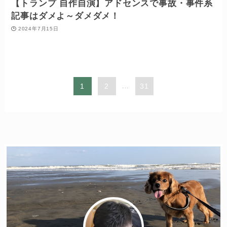
【トランプ 自作自演】アドセンスで事故・事件系
記事はダメよ～ダメダメ！
2024年7月15日
1
2
...
31