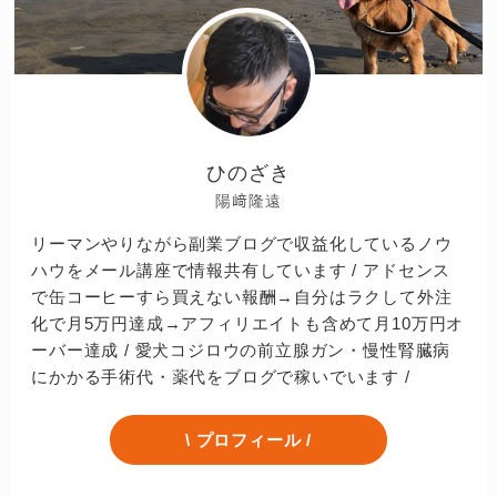
ひのざき
陽﨑隆遠
リーマンやりながら副業ブログで収益化しているノウ
ハウをメール講座で情報共有しています / アドセンス
で缶コーヒーすら買えない報酬→自分はラクして外注
化で月5万円達成→アフィリエイトも含めて月10万円オ
ーバー達成 / 愛犬コジロウの前立腺ガン・慢性腎臓病
にかかる手術代・薬代をブログで稼いでいます /
\ プロフィール /