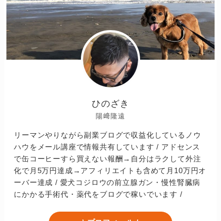
ひのざき
陽﨑隆遠
リーマンやりながら副業ブログで収益化しているノウ
ハウをメール講座で情報共有しています / アドセンス
で缶コーヒーすら買えない報酬→自分はラクして外注
化で月5万円達成→アフィリエイトも含めて月10万円オ
ーバー達成 / 愛犬コジロウの前立腺ガン・慢性腎臓病
にかかる手術代・薬代をブログで稼いでいます /