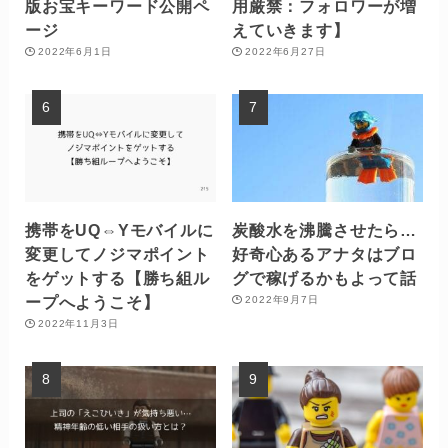
版お宝キーワード公開ペ
用厳禁：フォロワーが増
ージ
えていきます】
2022年6月1日
2022年6月27日
携帯をUQ⇔Yモバイルに
炭酸水を沸騰させたら…
変更してノジマポイント
好奇心あるアナタはブロ
をゲットする【勝ち組ル
グで稼げるかもよって話
ープへようこそ】
2022年9月7日
2022年11月3日