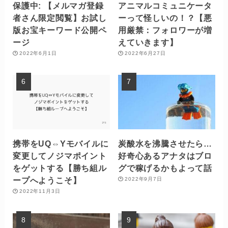
保護中: 【メルマガ登録
アニマルコミュニケータ
者さん限定閲覧】お試し
ーって怪しいの！？【悪
版お宝キーワード公開ペ
用厳禁：フォロワーが増
ージ
えていきます】
2022年6月1日
2022年6月27日
携帯をUQ⇔Yモバイルに
炭酸水を沸騰させたら…
変更してノジマポイント
好奇心あるアナタはブロ
をゲットする【勝ち組ル
グで稼げるかもよって話
ープへようこそ】
2022年9月7日
2022年11月3日