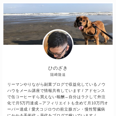
ひのざき
陽﨑隆遠
リーマンやりながら副業ブログで収益化しているノウ
ハウをメール講座で情報共有しています / アドセンス
で缶コーヒーすら買えない報酬→自分はラクして外注
化で月5万円達成→アフィリエイトも含めて月10万円オ
ーバー達成 / 愛犬コジロウの前立腺ガン・慢性腎臓病
にかかる手術代・薬代をブログで稼いでいます /