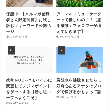
保護中: 【メルマガ登録
アニマルコミュニケータ
者さん限定閲覧】お試し
ーって怪しいの！？【悪
版お宝キーワード公開ペ
用厳禁：フォロワーが増
ージ
えていきます】
2022年6月1日
2022年6月27日
携帯をUQ⇔Yモバイルに
炭酸水を沸騰させたら…
変更してノジマポイント
好奇心あるアナタはブロ
をゲットする【勝ち組ル
グで稼げるかもよって話
ープへようこそ】
2022年9月7日
2022年11月3日