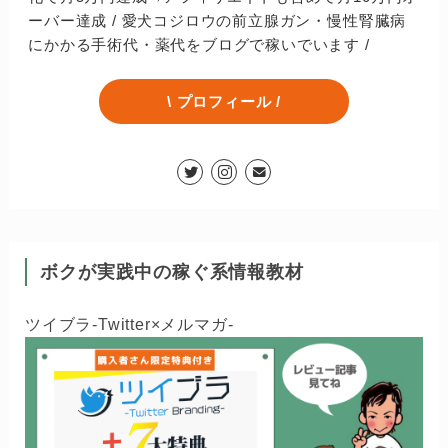
ーバー達成 / 愛犬コジロウの前立腺ガン・慢性腎臓病
にかかる手術代・薬代をブログで稼いでいます /
\ プロフィール /
ボクが実践中の稼ぐ系情報教材
ツイブラ-Twitter×メルマガ-