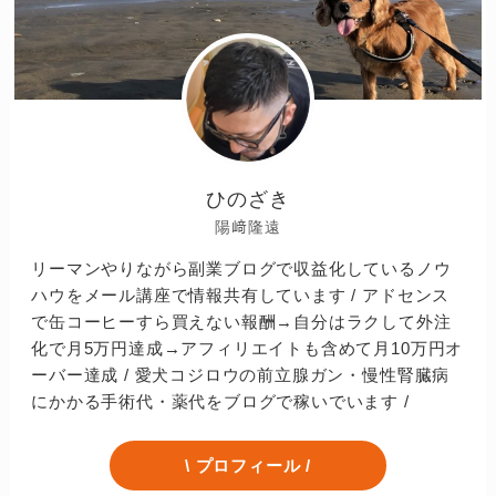
ひのざき
陽﨑隆遠
リーマンやりながら副業ブログで収益化しているノウ
ハウをメール講座で情報共有しています / アドセンス
で缶コーヒーすら買えない報酬→自分はラクして外注
化で月5万円達成→アフィリエイトも含めて月10万円オ
ーバー達成 / 愛犬コジロウの前立腺ガン・慢性腎臓病
にかかる手術代・薬代をブログで稼いでいます /
\ プロフィール /