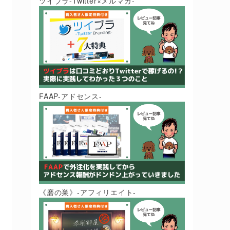
ツイブラ-Twitter×メルマガ-
FAAP-アドセンス-
《磨の巣》-アフィリエイト-