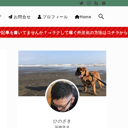
プ
お問合せ
プロフィール
Home
か？→ラクして稼ぐ外注化の方法はコチラから≫≫
ひのざき
陽﨑隆遠