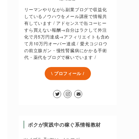
リーマンやりながら副業ブログで収益化
しているノウハウをメール講座で情報共
有しています / アドセンスで缶コーヒー
すら買えない報酬→自分はラクして外注
化で月5万円達成→アフィリエイトも含め
て月10万円オーバー達成 / 愛犬コジロウ
の前立腺ガン・慢性腎臓病にかかる手術
代・薬代をブログで稼いでいます /
\ プロフィール /
ボクが実践中の稼ぐ系情報教材