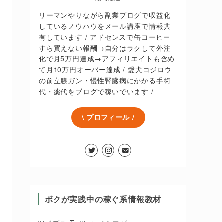
リーマンやりながら副業ブログで収益化
しているノウハウをメール講座で情報共
有しています / アドセンスで缶コーヒー
すら買えない報酬→自分はラクして外注
化で月5万円達成→アフィリエイトも含め
て月10万円オーバー達成 / 愛犬コジロウ
の前立腺ガン・慢性腎臓病にかかる手術
代・薬代をブログで稼いでいます /
\ プロフィール /
ボクが実践中の稼ぐ系情報教材