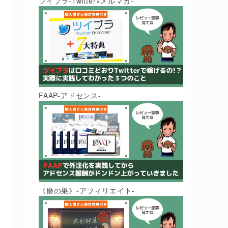
ツイブラ-Twitter×メルマガ-
FAAP-アドセンス-
《磨の巣》-アフィリエイト-