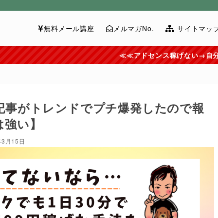
無料メール講座
メルマガNo.
サイトマッ
≪≪アドセンス稼げない→自分で記事を書いてませ
記事がトレンドでプチ爆発したので報
は強い】
年3月15日