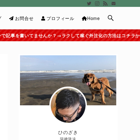
プ
お問合せ
プロフィール
Home
んか？→ラクして稼ぐ外注化の方法はコチラから≫≫
ひのざき
陽﨑隆遠