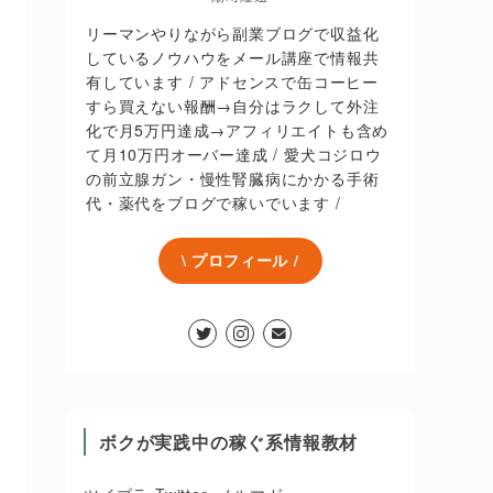
リーマンやりながら副業ブログで収益化
しているノウハウをメール講座で情報共
有しています / アドセンスで缶コーヒー
すら買えない報酬→自分はラクして外注
化で月5万円達成→アフィリエイトも含め
て月10万円オーバー達成 / 愛犬コジロウ
の前立腺ガン・慢性腎臓病にかかる手術
代・薬代をブログで稼いでいます /
\ プロフィール /
ボクが実践中の稼ぐ系情報教材