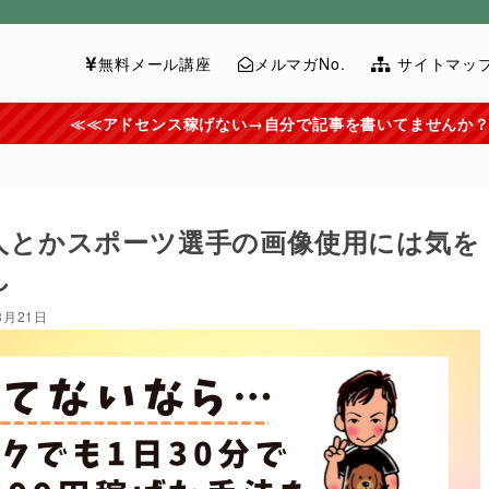
無料メール講座
メルマガNo.
サイトマッ
ンス稼げない→自分で記事を書いてませんか？→ラクして稼ぐ外注
人とかスポーツ選手の画像使用には気を
し
8月21日