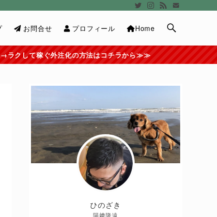
プ
お問合せ
プロフィール
Home
化の方法はコチラから≫≫
ひのざき
陽﨑隆遠