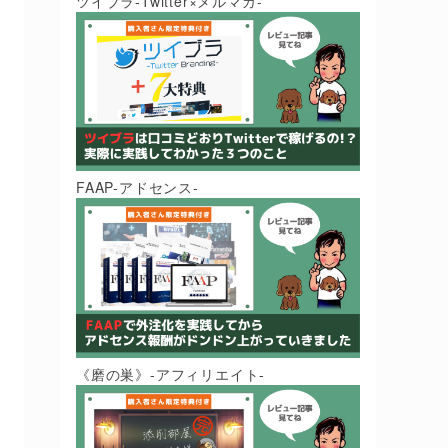
ツイブラ-Twitter×メルマガ-
FAAP-アドセンス-
《磨の巣》-アフィリエイト-