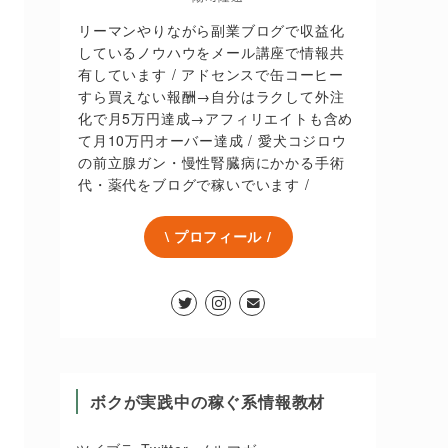
リーマンやりながら副業ブログで収益化
しているノウハウをメール講座で情報共
有しています / アドセンスで缶コーヒー
すら買えない報酬→自分はラクして外注
化で月5万円達成→アフィリエイトも含め
て月10万円オーバー達成 / 愛犬コジロウ
の前立腺ガン・慢性腎臓病にかかる手術
代・薬代をブログで稼いでいます /
\ プロフィール /
ボクが実践中の稼ぐ系情報教材