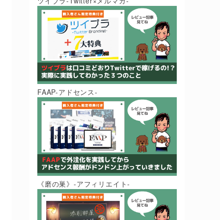
ツイブラ-Twitter×メルマガ-
FAAP-アドセンス-
《磨の巣》-アフィリエイト-