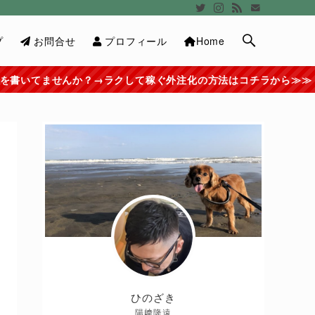
プ
お問合せ
プロフィール
Home
→ラクして稼ぐ外注化の方法はコチラから≫≫
ひのざき
陽﨑隆遠