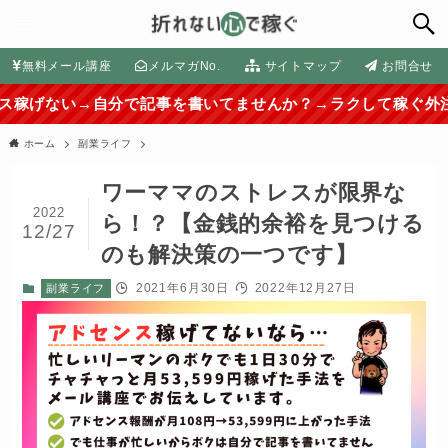
無料メール講座
メルマガNo.
サイトマップ
お問合せ
自分で記事を書いてませんか？→ラクして稼ぐ外注化の方法はコ
ホーム
副業ライフ
ワーママのストレスが限界な
2022
ら！？【金銭的余裕を見つける
12/27
のも解決策の一つです】
2021年6月30日
2022年12月27日
副業ライフ