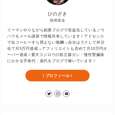
ひのざき
陽﨑隆遠
リーマンやりながら副業ブログで収益化しているノウ
ハウをメール講座で情報共有しています / アドセンス
で缶コーヒーすら買えない報酬→自分はラクして外注
化で月5万円達成→アフィリエイトも含めて月10万円オ
ーバー達成 / 愛犬コジロウの前立腺ガン・慢性腎臓病
にかかる手術代・薬代をブログで稼いでいます /
\ プロフィール /