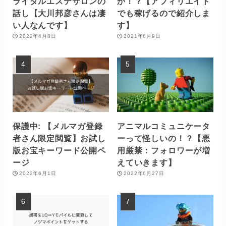
ライダルエステサロンの
か！？【アフィリエイト
話し【大川邦彦さんは凄
でも稼げるので紹介しま
い人なんです】
す】
2022年4月8日
2021年6月9日
保護中: 【メルマガ登録
アニマルコミュニケータ
者さん限定閲覧】お試し
ーって怪しいの！？【悪
版お宝キーワード公開ペ
用厳禁：フォロワーが増
ージ
えていきます】
2022年6月1日
2022年6月27日